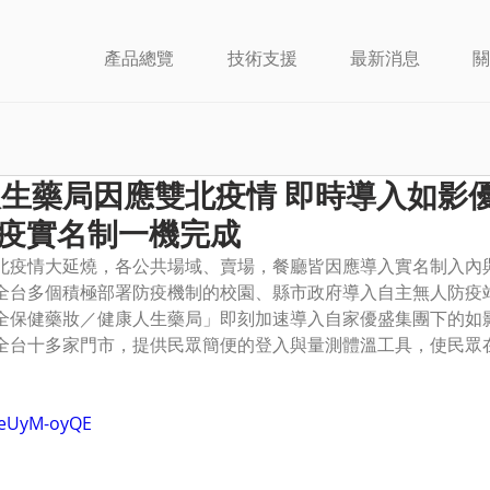
產品總覽
技術支援
最新消息
關
人生藥局因應雙北疫情 即時導入如影
防疫實名制一機完成
.16] 雙北疫情大延燒，各公共場域、賣場，餐廳皆因應導入實名制入
全台多個積極部署防疫機制的校園、縣市政府導入自主無人防疫站。
全保健藥妝／健康人生藥局」即刻加速導入自家優盛集團下的如
全台十多家門市，提供民眾簡便的登入與量測體溫工具，使民眾
q9eUyM-oyQE