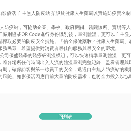
如影優活 自主無人防疫站 架設於健康人生藥局以實施防疫實名制
自主無人防疫站，可協助企業、學校、政府機關、醫院診所、賣場等
識別證或QR Code進行身份識別後，量測體溫，更可以自主
都採取必要的防疫安全措施。「佑全保健藥妝／健康人生藥局」
服務民眾，希望提供對消費者最佳的服務與最安全的環境。
採用母公司優盛醫學的醫療級測溫模組，可以快速精準量測體溫，更
，將各場所任何時間出入人流的體溫量測完整紀錄、監看管理與
時期，確保訪客與第一線員工的安全，透過自主無人防疫站的機
的風險。如影優活因應目前大量的防疫需求，也將全力投入以協
回列表