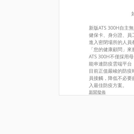
新版ATS 300H
健保卡、身分證、員工
進入密閉場所的人員
「您的健康顧問」來
ATS 300H不僅
能串連防疫雲端平台
目前正值嚴峻的防疫
員接觸，降低不必要
入最佳防疫方案。
新聞發佈