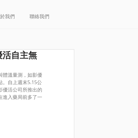
於我們
聯絡我們
優活自主無
內與體溫量測，如影優
自上週末5.15公
影優活公司所推出的
在進入藥局前多了一