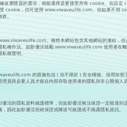
要修改瀏覽器的選項，就能選擇是要接受所有 cookie、在設定 c
受 cookie，仍可使用
www.viwaveulife.com
。但如果不用 c
無效。
www.viwaveulife.com
。雖然本網站包含其他網站的連結，但
隱私權作法。如影優活鼓勵
www.viwaveulife.com
使用者在
隱私權聲明。
waveulife.com
的措施包括 ( 但不限於 ) 安全稽核、採用加
管理員與必要人員才能在內部存取使用者的隱私與非公開個人
影優活的隱私資料維護標準，但如影優活無法保證一定能達到
洩，因此如影優活拒絕保證或陳述可維護或不揭露隱私資訊。