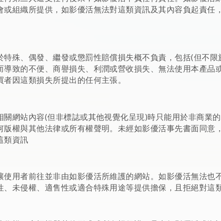
會或組織所提供，如影優活無法對這類資訊及其內容負起責任
於特殊、偶發、繼發或懲罰性賠償損失概不負責，包括(但不限
而導致的不便、商譽損失、利潤或營收損失、無法使用本產品
買者因這類損失所提出的任何主張。
相關網站內容(但非標誌或其他視覺化呈現)時只能用於非商業
何版權與其他法律或所有權聲明。未經如影優活事先書面同意
這類資訊
讓使用者前往並非由如影優活所維護的網站。如影優活無法也
性、未侵權、適售性或適合特殊用途等提供擔保，且拒絕對這