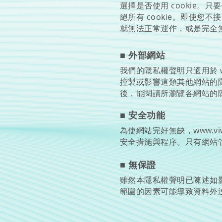
選擇是否使用 cookie。只
絕所有 cookie。即使您不接
就無法正常運作，或是完全
■ 外部網站
我們的隱私權聲明只適用於
控製或影響這類其他網站的
後，能閱讀所瀏覽各網站的
■ 安全功能
為使網站完好無缺，
www.vi
安全措施與程序。只有網站
■ 無保證
雖然本隱私權聲明已陳述如
範圍的因素可能導致資料外