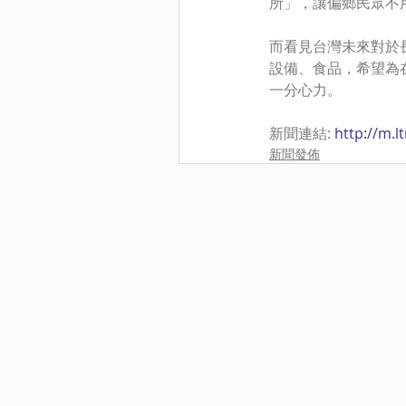
所」，讓偏鄉民眾不
而看見台灣未來對於長
設備、食品，希望為
一分心力。
新聞連結: 
http://m.
新聞發佈