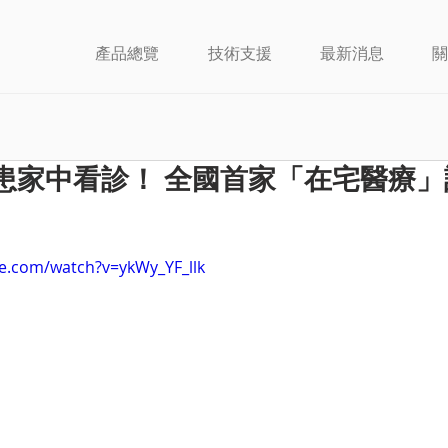
產品總覽
技術支援
最新消息
關
患家中看診！ 全國首家「在宅醫療」
e.com/watch?v=ykWy_YF_llk