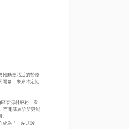
要推動更貼近的醫療
天開幕，未來將定期
山區泰源村服務，看
，而開基層診所更能
所。
許成為「一站式診