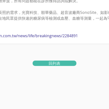
用奔波，所有問題都能在診所獲得諮詢或解決。
照的需求，光寶科技、順華藥品、超音波廠商SonoSite、如
在地民眾提供快速的糖尿病等檢測或血壓、血糖等測量，一起為
ltn.com.tw/news/life/breakingnews/2284891
回列表