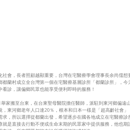
化社會，長者照顧越顯重要，台灣在宅醫療學會理事長余尚儒想
鄉都蘭村成立全台灣第一個在宅醫療基層診所「都蘭診所」，今
中看診，讓偏鄉民眾也能享受便利即時的服務！
9月舉家搬至台東，在台東聖母醫院擔任醫師，派駐到東河鄉偏遠
說，東河鄉老年人口達20％，根本和日本一樣是「超高齡社會」
需求，所以選擇從都蘭出發，希望逐步在國各地成立在宅醫療診
療就是直接去行動不便或生命末期的民眾家中提供服務，他也期